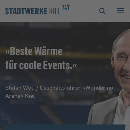
Zur Hauptnavigation springen
Zur Servicelasche springen
Zum Hauptinhalt springen
Zur Footernavigation springen
Suche
»Beste Wärme
für coole Events.«
Stefan Wolf / Geschäftsführer »Wunderino
Arena« Kiel