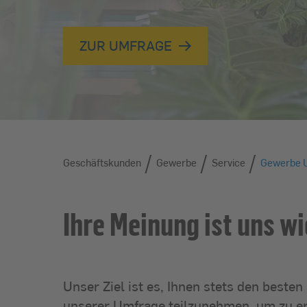
ZUR UMFRAGE
/
/
/
Geschäftskunden
Geschäftskunden
Gewerbe
Service
Gewerbe 
Ihre Meinung ist uns wi
Unser Ziel ist es, Ihnen stets den beste
unserer Umfrage teilzunehmen, um zu er