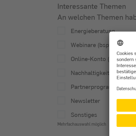
Interessante Themen
An welchen Themen habe
Energieberatung
Webinare (bspw. Förderm
Online-Konto (Selfservic
Nachhaltigkeit
Partnerprogramm Stadt
Newsletter
Sonstiges
Mehrfachauswahl möglich