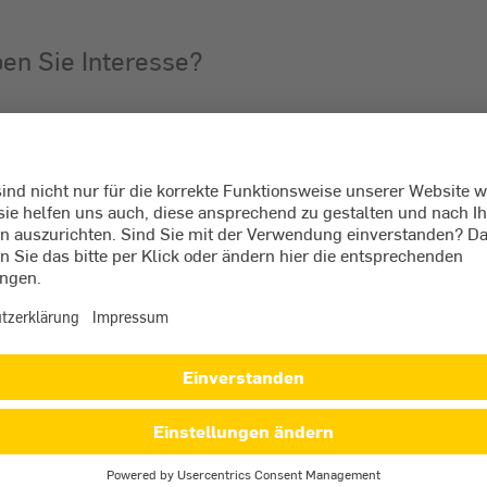
Wählen Sie mindestens e
n Sie Interesse?
ittel, Energiespartipps)
es)
mark