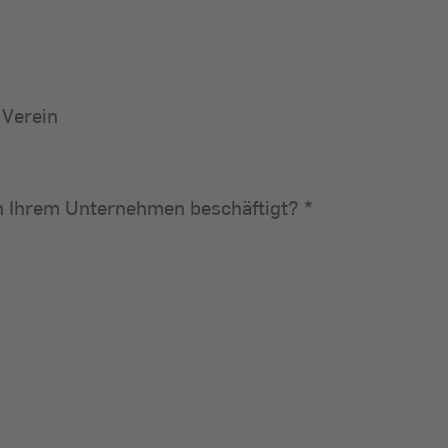
 Verein
sind in Ihrem Unternehmen beschäftigt?
in Ihrem Unternehmen beschäftigt?
*