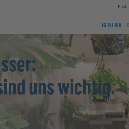
Konta
GEWERBE
sser:
sind uns wichtig.
!