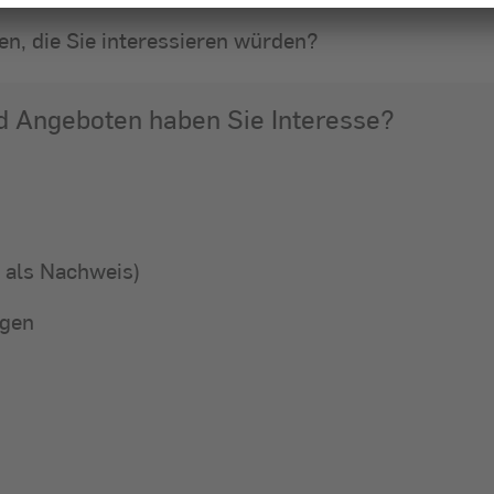
n, die Sie interessieren würden?
Wählen S
d Angeboten haben Sie Interesse?
g als Nachweis)
ngen