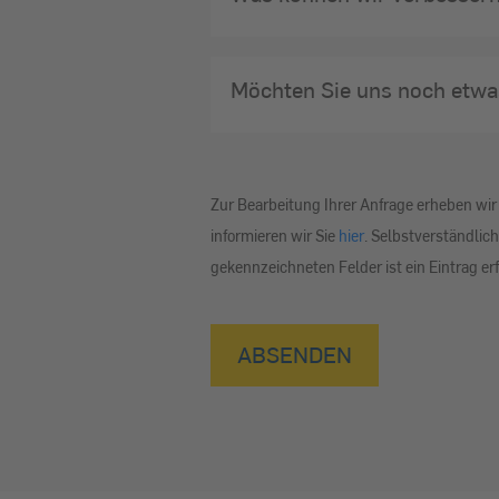
Möchten Sie uns noch etwa
Zur Bearbeitung Ihrer Anfrage erheben w
informieren wir Sie
hier
. Selbstverständlich
gekennzeichneten Felder ist ein Eintrag erf
formular-
ABSENDEN
GewerbeUmfrage-
21787-
ztoq6wn7ErgW2TPXaOkyHR