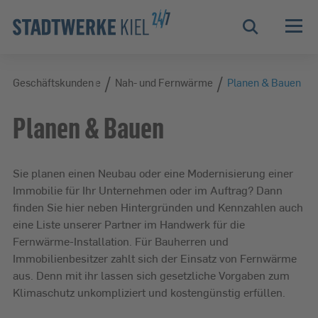
Zur Hauptnavigation springen
Zur Servicelasche springen
Zum Hauptinhalt springen
Zur Footernavigation springen
Suche
/
/
/
nwirtschaft
Geschäftskunden
Wärme
Nah- und Fernwärme
Planen & Bauen
Planen & Bauen
Sie planen einen Neubau oder eine Modernisierung einer
Immobilie für Ihr Unternehmen oder im Auftrag? Dann
finden Sie hier neben Hintergründen und Kennzahlen auch
eine Liste unserer Partner im Handwerk für die
Fernwärme-Installation. Für Bauherren und
Immobilienbesitzer zahlt sich der Einsatz von Fernwärme
aus. Denn mit ihr lassen sich gesetzliche Vorgaben zum
Klimaschutz unkompliziert und kostengünstig erfüllen.