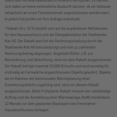
Stand des Fernwärmeausbaus in unserem Netzgebiet. Es handelt
sich dabei um keine verbindliche Auskunft darüber, ob ein Gebäude
tatsächlich an unser Fernwärmenetz angeschlossen werden kann.
In jedem Fall prüfen wir Ihre Anfrage individuell.
2
Rabatt i.H.v. 10 % bezieht sich auf die angebotenen Nettokosten
für den Hausanschluss und die Übergabestation der Stadtwerke
Kiel AG. Der Rabatt wird bei der Rechnungsstellung durch die
Stadtwerke Kiel AG berücksichtigt und vom zu zahlenden
Rechnungsbetrag abgezogen. Angebote Dritter, z.B. zur
Kernbohrung und Abdichtung, sind von dem Rabatt ausgenommen.
Der Rabatt beträgt maximal 10.000 € brutto und wird einmalig für
erstmalig an Fernwärme angeschlossene Objekte gewährt. Objekte,
die im Rahmen der kommunalen Wärmeplanung einer
Erweiterungsfläche zugehörig sind, sind von diesem Rabatt
ausgeschlossen. Beim Frühplaner-Rabatt müssen der vollständige
Auftrag und die Anmeldung einer Wärmeanlage (AeW) mindestens
12 Monate vor dem geplanten Baubeginn des Fernwärme-
Hausanschlusses vorliegen.