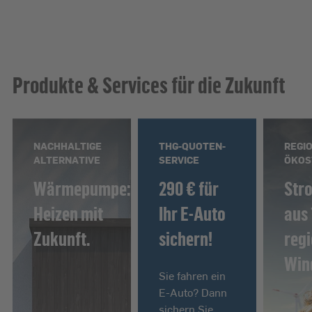
Produkte & Services für die Zukunft
NACHHALTIGE
THG-QUOTEN-
REGI
ALTERNATIVE
SERVICE
ÖKOS
Wärmepumpe:
290 € für
Str
Heizen mit
Ihr E-Auto
aus
Zukunft.
sichern!
reg
Win
Sie fahren ein
E-Auto? Dann
sichern Sie