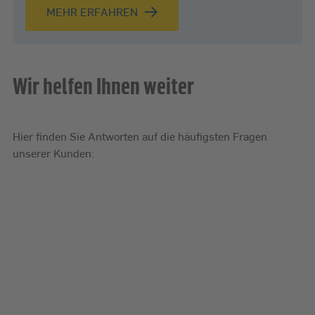
MEHR ERFAHREN
Wir helfen Ihnen weiter
Hier finden Sie Antworten auf die häufigsten Fragen
unserer Kunden:
Welche Vorteile
Können mich
Was koste
bietet
die Stadtwerke
Wärmep
Fernwärme?
Kiel auch
außerhalb von
Kiel mit
Energie
versorgen?