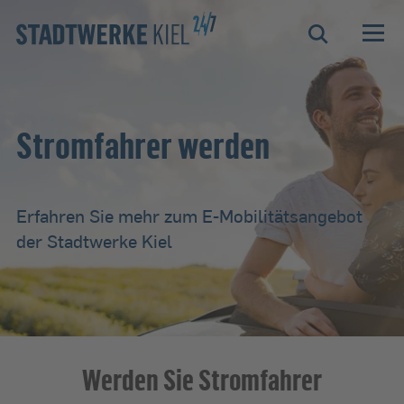
Zur Hauptnavigation springen
Zur Servicelasche springen
Zum Hauptinhalt springen
Zur Footernavigation springen
Suche
Stromfahrer werden
Erfahren Sie mehr zum E-Mobilitätsangebot
der Stadtwerke Kiel
Werden Sie Stromfahrer