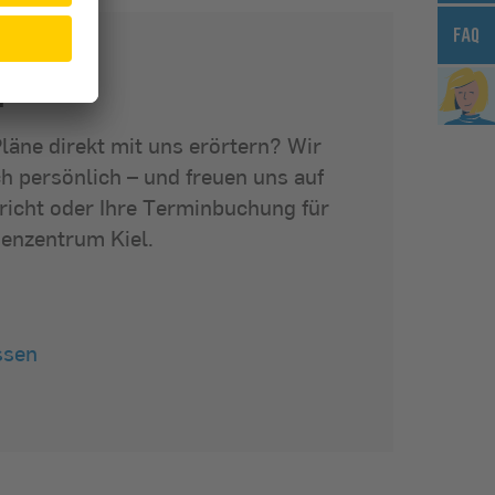
?
läne direkt mit uns erörtern? Wir
ch persönlich – und freuen uns auf
hricht oder Ihre Terminbuchung für
enzentrum Kiel.
ssen