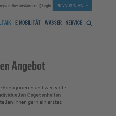
WEBSEITENBEREICH WECHSELN, A
PRIVATKUNDEN
agazin
Über uns
Karriere
Login
LTAIK
E-MOBILITÄT
WASSER
SERVICE
hen Angebot
e konfigurieren und wertvolle
ndividuellen Gegebenheiten
ellen Ihnen gern ein erstes