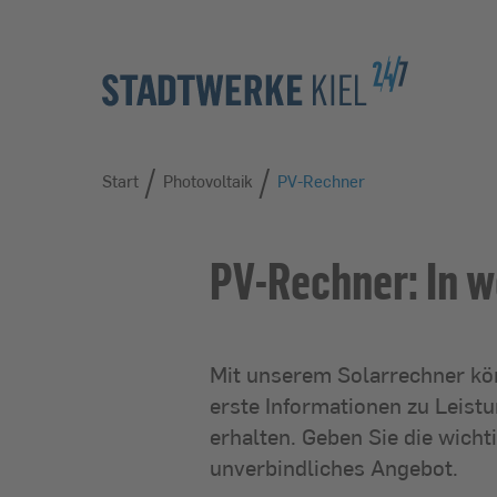
Zur Hauptnavigation springen
Zur Servicelasche springen
Zum Hauptinhalt springen
Zur Footernavigation springen
/
/
Start
Start
Photovoltaik
PV-Rechner
PV-Rechner: In 
Mit unserem Solarrechner kön
erste Informationen zu Leist
erhalten. Geben Sie die wicht
unverbindliches Angebot.