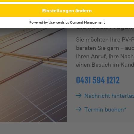
Sie haben Fragen
Sie möchten Ihre PV-P
beraten Sie gern – au
Ihren Anruf, Ihre Nac
einen Besuch im Kund
0431 594 1212
Nachricht hinterla
Termin buchen*