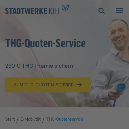
Zur Hauptnavigation springen
Zur Servicelasche springen
Zum Hauptinhalt springen
Zur Footernavigation springen
Suche
THG-Quoten-Service
290 € THG-Prämie sichern!
ZUM THG-QUOTEN-SERVICE
/
/
Start
Start
E-Mobilität
THG-Quotenservice