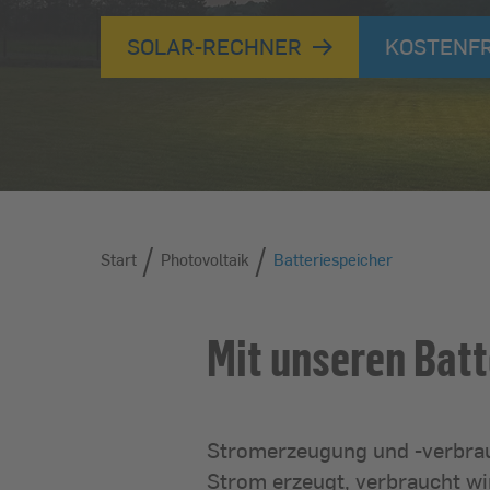
SOLAR-RECHNER
KOSTENFR
/
/
Start
Start
Photovoltaik
Batteriespeicher
Mit unseren Batt
Stromerzeugung und -verbrau
Strom erzeugt, verbraucht wi