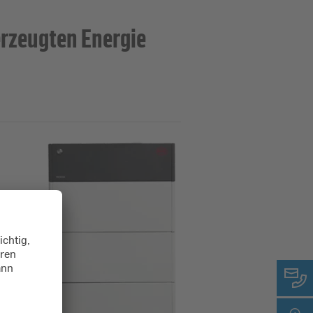
erzeugten Energie
he
ch