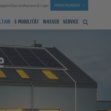
WEBSEITENBEREICH WECHSELN, A
PRIVATKUNDEN
agazin
Über uns
Karriere
Login
LTAIK
E-MOBILITÄT
WASSER
SERVICE
e