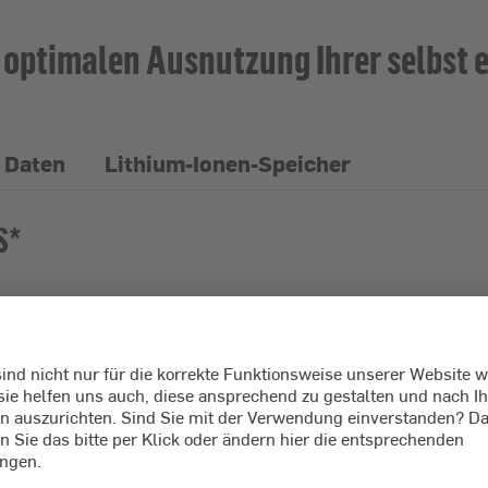
optimalen Ausnutzung Ihrer selbst 
 Daten
Lithium-Ionen-Speicher
S*
 HVS besteht aus HVS-Batteriemodulen, die in Rei
rch Hinzufügen zusätzlicher HVS-Module nachträgli
versell einsetzbar
bis zu 95%