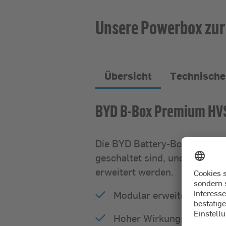
Unsere Powerbox zur 
Übersicht
Technische
BYD B-Box Premium HV
Die BYD Battery-Box Premium
geschaltet sind, und kann du
erweitert werden.
Modular erweiter- und uni
Hoher Wirkungsgrad von 