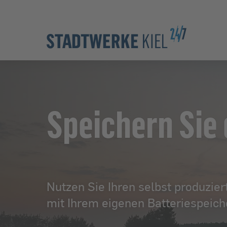
Zur Hauptnavigation springen
Zur Servicelasche springen
Zum Hauptinhalt springen
Zur Footernavigation springen
Speichern Sie 
Nutzen Sie Ihren selbst produzie
mit Ihrem eigenen Batteriespeich