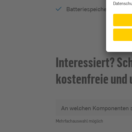
Batteriespeicher in Top 
Interessiert? Sc
kostenfreie und 
An welchen Komponenten si
Mehrfachauswahl möglich