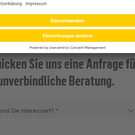
Qualität vom Marktführer
hicken Sie uns eine Anfrage fü
unverbindliche Beratung.
nd Sie interessiert?
*