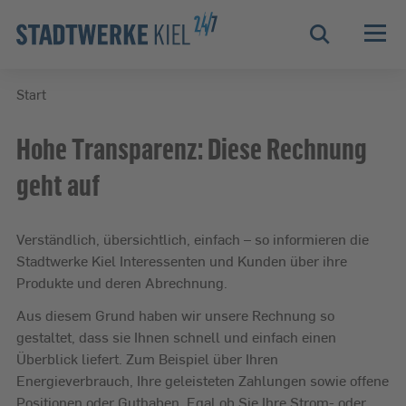
Zur Hauptnavigation springen
Zur Servicelasche springen
Zum Hauptinhalt springen
Zur Footernavigation springen
Suche
Start
Start
Hohe Transparenz: Diese Rechnung
geht auf
Verständlich, übersichtlich, einfach – so informieren die
Stadtwerke Kiel Interessenten und Kunden über ihre
Produkte und deren Abrechnung.
Aus diesem Grund haben wir unsere Rechnung so
gestaltet, dass sie Ihnen schnell und einfach einen
Überblick liefert. Zum Beispiel über Ihren
Energieverbrauch, Ihre geleisteten Zahlungen sowie offene
Positionen oder Guthaben. Egal ob Sie Ihre Strom- oder