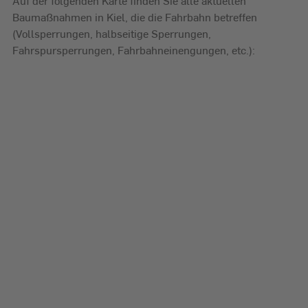
Auf der folgenden Karte finden Sie alle aktuellen
Baumaßnahmen in Kiel, die die Fahrbahn betreffen
(Vollsperrungen, halbseitige Sperrungen,
Fahrspursperrungen, Fahrbahneinengungen, etc.):