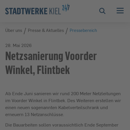
Zur Hauptnavigation springen
Zur Servicelasche springen
Zum Hauptinhalt springen
Zur Footernavigation springen
Suche
/
/
Über uns
Über uns
Presse & Aktuelles
Pressebereich
28. Mai 2026
Netzsanierung Voorder
Winkel, Flintbek
Ab Ende Juni sanieren wir rund 200 Meter Netzleitungen
im Voorder Winkel in Flintbek. Des Weiteren erstellen wir
einen neuen sogenannten Kabelverteilschrank und
erneuern 13 Netzanschlüsse.
Die Bauarbeiten sollen voraussichtlich Ende September