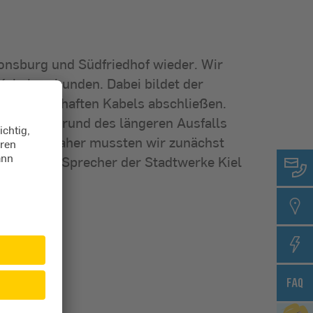
ronsburg und Südfriedhof wieder. Wir
Kabel verbunden. Dabei bildet der
ten fehlerhaften Kabels abschließen.
n. Hintergrund des längeren Ausfalls
 konnten. Daher mussten wir zunächst
 Schuster, Sprecher der Stadtwerke Kiel