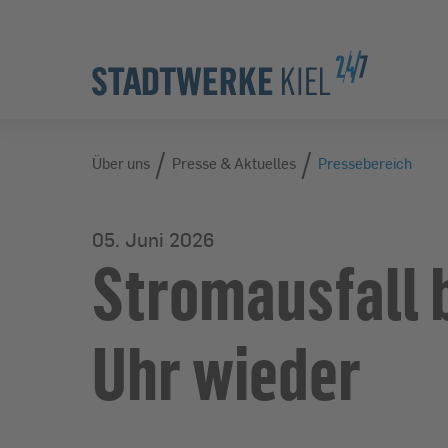
Zur Hauptnavigation springen
Zur Servicelasche springen
Zum Hauptinhalt springen
Zur Footernavigation springen
/
/
Über uns
Über uns
Presse & Aktuelles
Pressebereich
05. Juni 2026
Stromausfall b
Uhr wieder