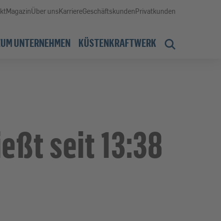
kt
Magazin
Über uns
Karriere
Geschäftskunden
Privatkunden
ZUM UNTERNEHMEN
KÜSTENKRAFTWERK
eßt seit 13:38