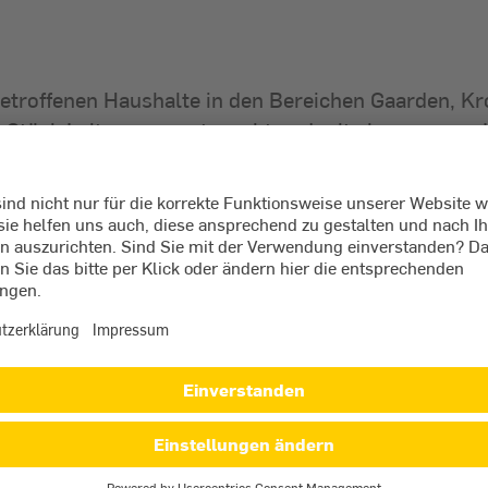
e betroffenen Haushalte in den Bereichen Gaarden, K
s Stück Leitung ausgetauscht und mit einem neuen 
fwand. Nun können wir auch die Reparatur des zwei
tschuldigen uns für entstandene Unannehmlichkeite
h wir keine alternative Zuschaltung gewährleisten
nd so die Versorgung wiederherstellen“, teilt Sönke