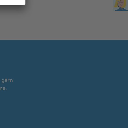
 gern
me.