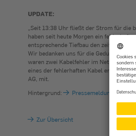
UPDATE:
„Seit 13:38 Uhr fließt der Strom für di
haben seit heute Morgen ein fehlerhafte
entsprechende Tiefbau den zeitlichen Au
Wir bedanken uns für die Geduld und en
waren zwei Kabelfehler im Netz, wodurc
eines der fehlerhaften Kabel erneuern u
AG, mit.
Hintergrund:
Pressemeldung
Zur Übersicht