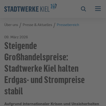
Zur Hauptnavigation springen
Zur Servicelasche springen
Zum Hauptinhalt springen
Zur Footernavigation springen
Suche
/
/
Über uns
Über uns
Presse & Aktuelles
Pressebereich
09. März 2026
Steigende
Großhandelspreise:
Stadtwerke Kiel halten
Erdgas- und Strompreise
stabil
Aufgrund internationaler Krisen und Unsicherheiten