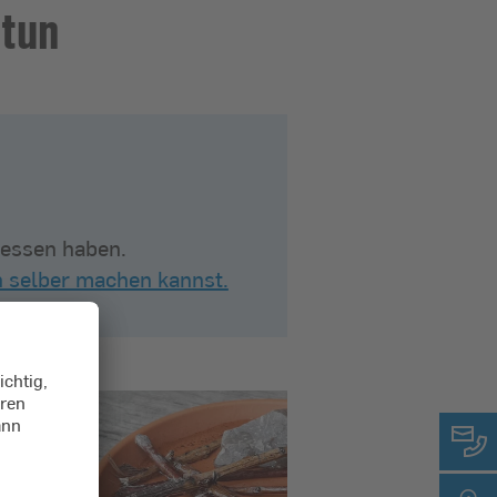
 tun
 essen haben.
n selber machen kannst.