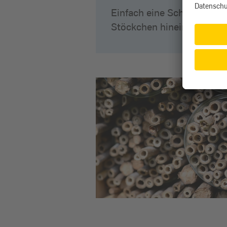
Einfach eine Schale mit T
Stöckchen hineinlegen, da