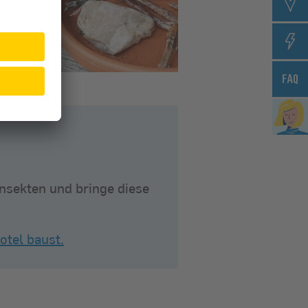
Insekten und bringe diese
otel baust.