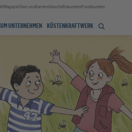
kt
Magazin
Über uns
Karriere
Geschäftskunden
Privatkunden
ZUM UNTERNEHMEN
KÜSTENKRAFTWERK