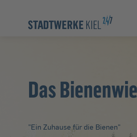
Zur Hauptnavigation springen
Zur Servicelasche springen
Zum Hauptinhalt springen
Zur Footernavigation springen
Das Bienenwie
"Ein Zuhause für die Bienen"