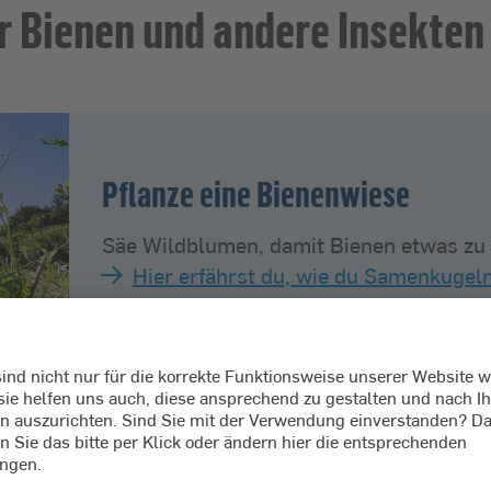
r Bienen und andere Insekten
Pflanze eine Bienenwiese
Säe Wildblumen, damit Bienen etwas zu
Hier erfährst du, wie du Samenkugel
 Trinkhilfe