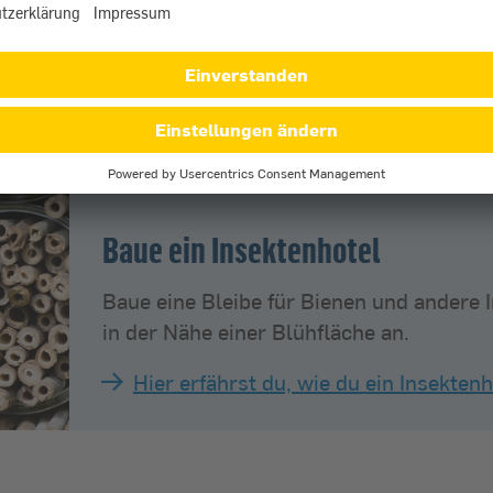
rinkwasser befüllen und Steine und
mit Bienen darauf landen können.
Baue ein Insektenhotel
Baue eine Bleibe für Bienen und andere 
in der Nähe einer Blühfläche an.
Hier erfährst du, wie du ein Insektenh