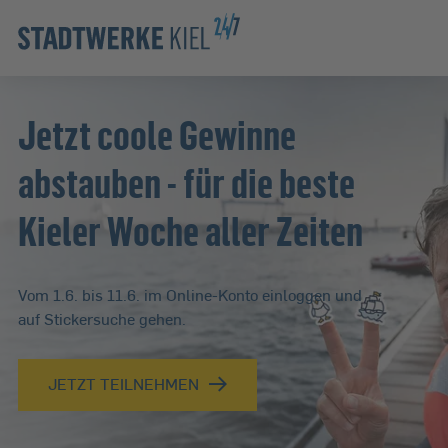
Zur Hauptnavigation springen
Zur Servicelasche springen
Zum Hauptinhalt springen
Zur Footernavigation springen
Jetzt coole Gewinne
abstauben - für die beste
Kieler Woche aller Zeiten
Vom 1.6. bis 11.6. im Online-Konto einloggen und
auf Stickersuche gehen.
JETZT TEILNEHMEN